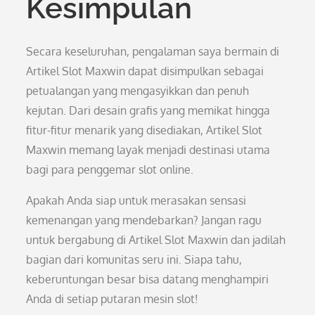
Kesimpulan
Secara keseluruhan, pengalaman saya bermain di
Artikel Slot Maxwin dapat disimpulkan sebagai
petualangan yang mengasyikkan dan penuh
kejutan. Dari desain grafis yang memikat hingga
fitur-fitur menarik yang disediakan, Artikel Slot
Maxwin memang layak menjadi destinasi utama
bagi para penggemar slot online.
Apakah Anda siap untuk merasakan sensasi
kemenangan yang mendebarkan? Jangan ragu
untuk bergabung di Artikel Slot Maxwin dan jadilah
bagian dari komunitas seru ini. Siapa tahu,
keberuntungan besar bisa datang menghampiri
Anda di setiap putaran mesin slot!