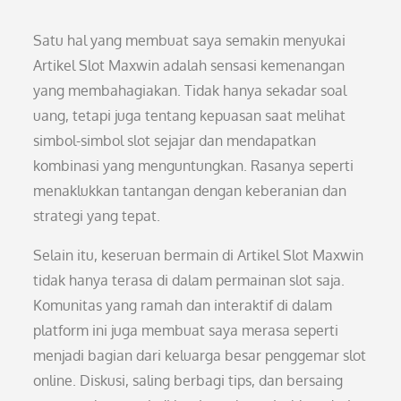
Satu hal yang membuat saya semakin menyukai
Artikel Slot Maxwin adalah sensasi kemenangan
yang membahagiakan. Tidak hanya sekadar soal
uang, tetapi juga tentang kepuasan saat melihat
simbol-simbol slot sejajar dan mendapatkan
kombinasi yang menguntungkan. Rasanya seperti
menaklukkan tantangan dengan keberanian dan
strategi yang tepat.
Selain itu, keseruan bermain di Artikel Slot Maxwin
tidak hanya terasa di dalam permainan slot saja.
Komunitas yang ramah dan interaktif di dalam
platform ini juga membuat saya merasa seperti
menjadi bagian dari keluarga besar penggemar slot
online. Diskusi, saling berbagi tips, dan bersaing