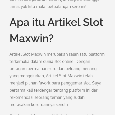
lama, yuk kita mulai petualangan seru ini!
Apa itu Artikel Slot
Maxwin?
Artikel Slot Maxwin merupakan salah satu platform
terkemuka dalam dunia slot online. Dengan
beragam permainan seru dan peluang menang
yang menggiurkan, Artikel Slot Maxwin telah
menjadi pilihan favorit para penggemar slot. Saya
pertama kali terdengar tentang platform ini dari
rekomendasi seorang teman yang sudah
merasakan keseruannya sendiri.