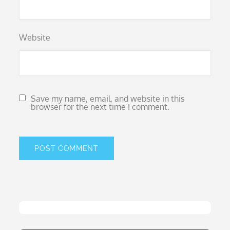
Website
Save my name, email, and website in this
browser for the next time I comment.