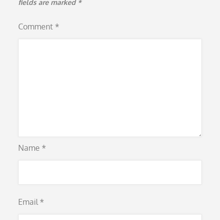
fields are marked
*
Comment
*
Name
*
Email
*