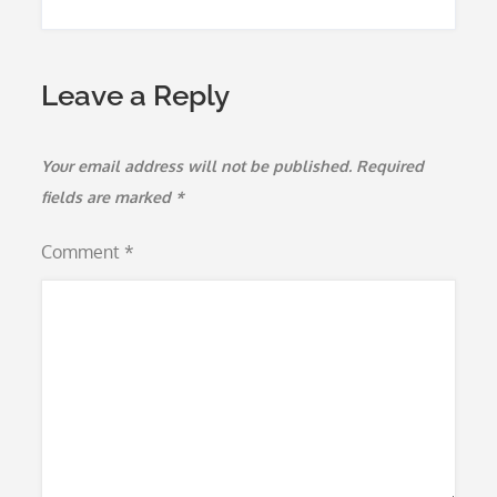
Leave a Reply
Your email address will not be published.
Required
fields are marked
*
Comment
*