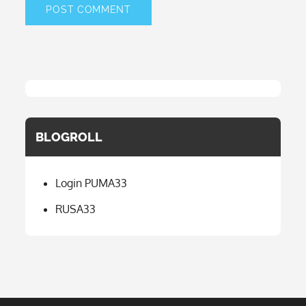
BLOGROLL
Login PUMA33
RUSA33