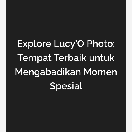
Explore Lucy’O Photo:
Tempat Terbaik untuk
Mengabadikan Momen
Spesial