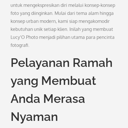
untuk mengekspresikan diri melalui konsep-konsep
foto yang diinginkan. Mulai dari tema alam hingga
konsep urban modern, kami siap mengakomodir
kebutuhan unik setiap klien. Inilah yang membuat
Lucy’O Photo menjadi pilihan utama para pencinta
fotografi.
Pelayanan Ramah
yang Membuat
Anda Merasa
Nyaman