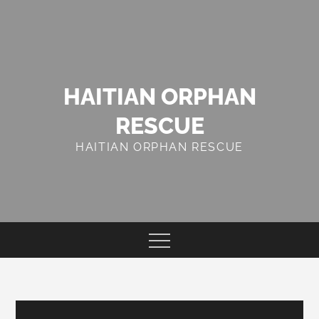
Skip
to
content
HAITIAN ORPHAN
RESCUE
HAITIAN ORPHAN RESCUE