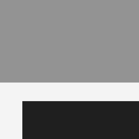
Skip
to
content