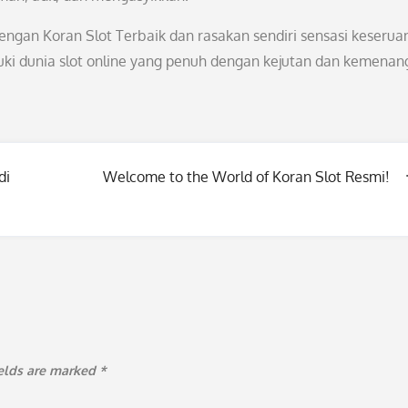
ngan Koran Slot Terbaik dan rasakan sendiri sensasi keserua
ki dunia slot online yang penuh dengan kejutan dan kemenan
di
Welcome to the World of Koran Slot Resmi!
ields are marked
*