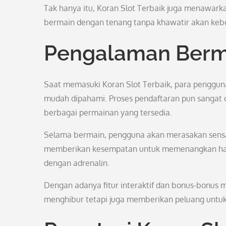
Tak hanya itu, Koran Slot Terbaik juga menawar
bermain dengan tenang tanpa khawatir akan kebo
Pengalaman Bermai
Saat memasuki Koran Slot Terbaik, para penggu
mudah dipahami. Proses pendaftaran pun sangat c
berbagai permainan yang tersedia.
Selama bermain, pengguna akan merasakan sensas
memberikan kesempatan untuk memenangkan hadiah
dengan adrenalin.
Dengan adanya fitur interaktif dan bonus-bonus 
menghibur tetapi juga memberikan peluang untu