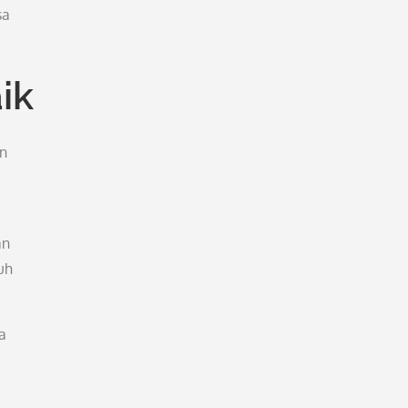
sa
ik
n
an
uh
a