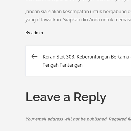
Jangan sia-siakan kesempatan untuk bergabung de
yang ditawarkan. Siapkan diri Anda untuk memasu
By
admin
Koran Slot 303: Keberuntungan Bertamu 
Post
Tengah Tantangan
navigation
Leave a Reply
Your email address will not be published.
Required f