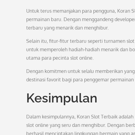
Untuk terus memanjakan para pengguna, Koran S
permainan baru. Dengan menggandeng developer 
terbaru yang menarik dan menghibur.
Selain itu, fitur-fitur terbaru seperti turnamen
untuk memperoleh hadiah-hadiah menarik dan bonus
utama para pecinta slot online.
Dengan komitmen untuk selalu memberikan yang t
destinasi favorit bagi para penggemar permainan s
Kesimpulan
Dalam kesimpulannya, Koran Slot Terbaik adalah
slot online yang seru dan menghibur. Dengan ber
berhasil menciptakan lingkungan bermain yang am