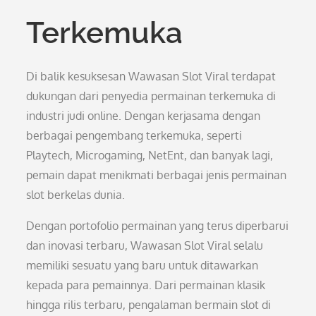
Terkemuka
Di balik kesuksesan Wawasan Slot Viral terdapat
dukungan dari penyedia permainan terkemuka di
industri judi online. Dengan kerjasama dengan
berbagai pengembang terkemuka, seperti
Playtech, Microgaming, NetEnt, dan banyak lagi,
pemain dapat menikmati berbagai jenis permainan
slot berkelas dunia.
Dengan portofolio permainan yang terus diperbarui
dan inovasi terbaru, Wawasan Slot Viral selalu
memiliki sesuatu yang baru untuk ditawarkan
kepada para pemainnya. Dari permainan klasik
hingga rilis terbaru, pengalaman bermain slot di