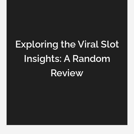
Exploring the Viral Slot
Insights: A Random
Review