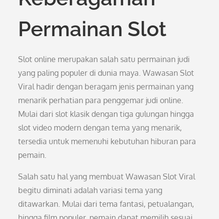
Permainan Slot
Slot online merupakan salah satu permainan judi
yang paling populer di dunia maya. Wawasan Slot
Viral hadir dengan beragam jenis permainan yang
menarik perhatian para penggemar judi online.
Mulai dari slot klasik dengan tiga gulungan hingga
slot video modern dengan tema yang menarik,
tersedia untuk memenuhi kebutuhan hiburan para
pemain.
Salah satu hal yang membuat Wawasan Slot Viral
begitu diminati adalah variasi tema yang
ditawarkan. Mulai dari tema fantasi, petualangan,
hingga film populer, pemain dapat memilih sesuai