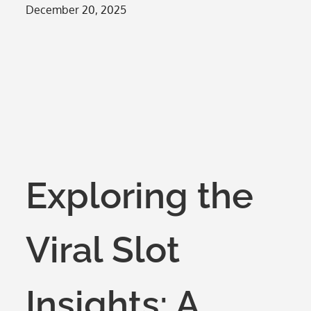
Posted
December 20, 2025
on
Exploring the
Viral Slot
Insights: A