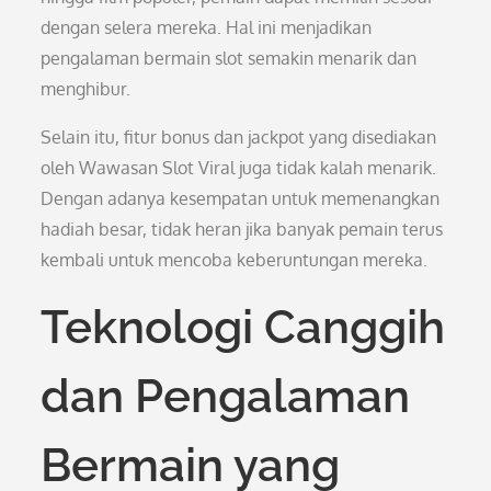
dengan selera mereka. Hal ini menjadikan
pengalaman bermain slot semakin menarik dan
menghibur.
Selain itu, fitur bonus dan jackpot yang disediakan
oleh Wawasan Slot Viral juga tidak kalah menarik.
Dengan adanya kesempatan untuk memenangkan
hadiah besar, tidak heran jika banyak pemain terus
kembali untuk mencoba keberuntungan mereka.
Teknologi Canggih
dan Pengalaman
Bermain yang