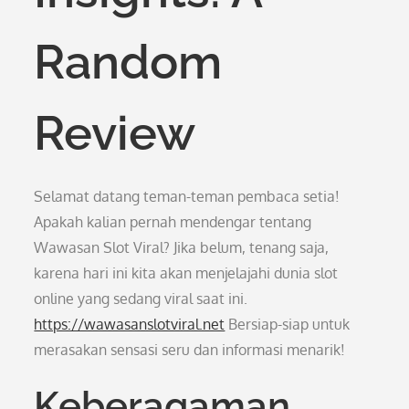
Random
Review
Selamat datang teman-teman pembaca setia!
Apakah kalian pernah mendengar tentang
Wawasan Slot Viral? Jika belum, tenang saja,
karena hari ini kita akan menjelajahi dunia slot
online yang sedang viral saat ini.
https://wawasanslotviral.net
Bersiap-siap untuk
merasakan sensasi seru dan informasi menarik!
Keberagaman