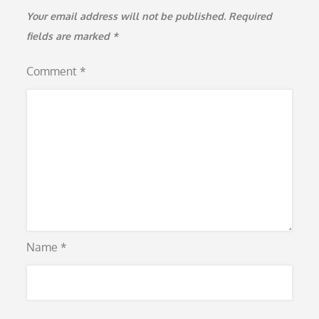
Your email address will not be published.
Required
fields are marked
*
Comment
*
Name
*