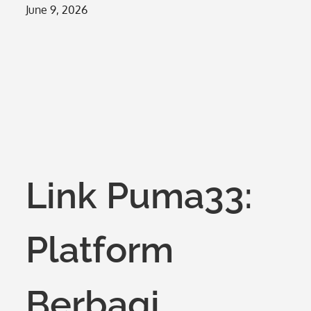
Posted
June 9, 2026
on
Link Puma33:
Platform
Berbagi