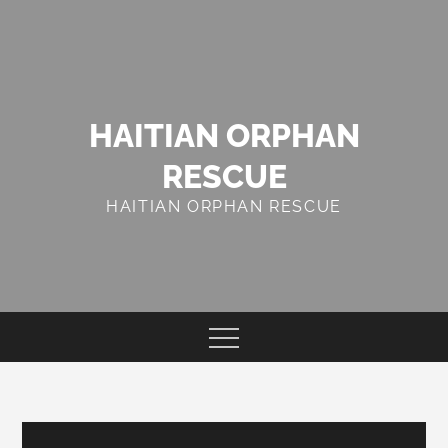
Skip
to
content
HAITIAN ORPHAN
RESCUE
HAITIAN ORPHAN RESCUE