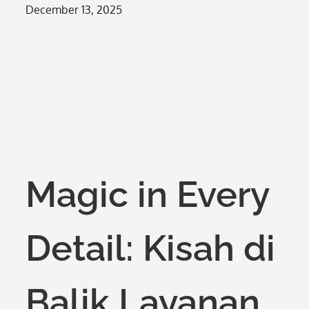
Posted
December 13, 2025
on
Magic in Every
Detail: Kisah di
Balik Layanan