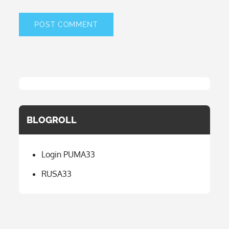
BLOGROLL
Login PUMA33
RUSA33