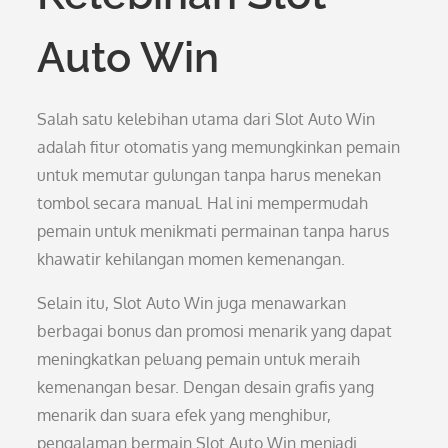
Auto Win
Salah satu kelebihan utama dari Slot Auto Win
adalah fitur otomatis yang memungkinkan pemain
untuk memutar gulungan tanpa harus menekan
tombol secara manual. Hal ini mempermudah
pemain untuk menikmati permainan tanpa harus
khawatir kehilangan momen kemenangan.
Selain itu, Slot Auto Win juga menawarkan
berbagai bonus dan promosi menarik yang dapat
meningkatkan peluang pemain untuk meraih
kemenangan besar. Dengan desain grafis yang
menarik dan suara efek yang menghibur,
pengalaman bermain Slot Auto Win menjadi