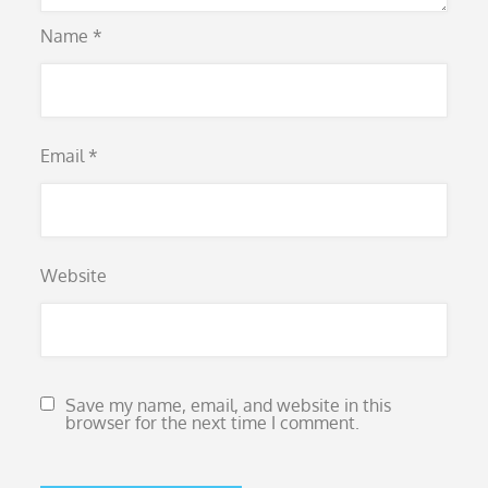
Name
*
Email
*
Website
Save my name, email, and website in this
browser for the next time I comment.