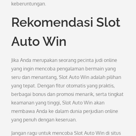
keberuntungan.
Rekomendasi Slot
Auto Win
Jika Anda merupakan seorang pecinta judi online
yang ingin mencoba pengalaman bermain yang
seru dan menantang, Slot Auto Win adalah pilihan
yang tepat. Dengan fitur otomatis yang praktis,
berbagai bonus dan promosi menarik, serta tingkat
keamanan yang tinggi, Slot Auto Win akan
membawa Anda ke dalam dunia perjudian online
yang penuh dengan keseruan.
Jangan ragu untuk mencoba Slot Auto Win di situs