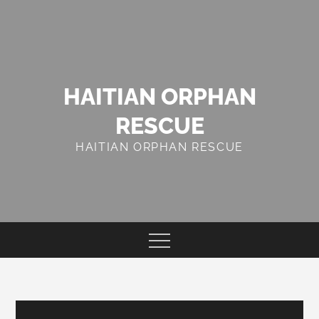
Skip
to
content
HAITIAN ORPHAN
RESCUE
HAITIAN ORPHAN RESCUE