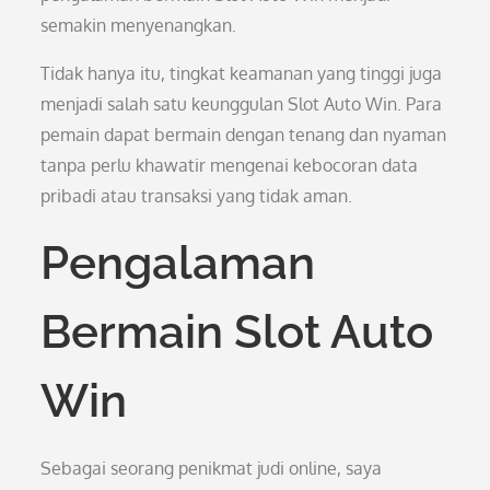
semakin menyenangkan.
Tidak hanya itu, tingkat keamanan yang tinggi juga
menjadi salah satu keunggulan Slot Auto Win. Para
pemain dapat bermain dengan tenang dan nyaman
tanpa perlu khawatir mengenai kebocoran data
pribadi atau transaksi yang tidak aman.
Pengalaman
Bermain Slot Auto
Win
Sebagai seorang penikmat judi online, saya