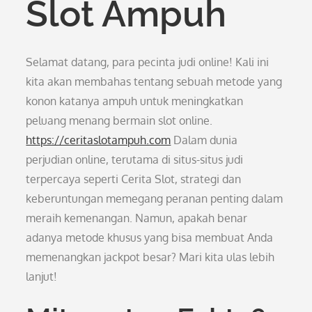
Slot Ampuh
Selamat datang, para pecinta judi online! Kali ini
kita akan membahas tentang sebuah metode yang
konon katanya ampuh untuk meningkatkan
peluang menang bermain slot online.
https://ceritaslotampuh.com
Dalam dunia
perjudian online, terutama di situs-situs judi
terpercaya seperti Cerita Slot, strategi dan
keberuntungan memegang peranan penting dalam
meraih kemenangan. Namun, apakah benar
adanya metode khusus yang bisa membuat Anda
memenangkan jackpot besar? Mari kita ulas lebih
lanjut!