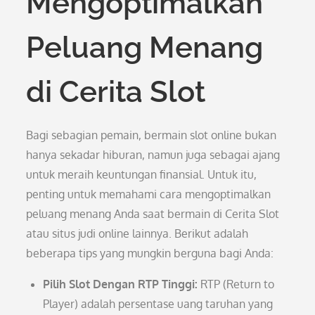
Mengoptimalkan
Peluang Menang
di Cerita Slot
Bagi sebagian pemain, bermain slot online bukan
hanya sekadar hiburan, namun juga sebagai ajang
untuk meraih keuntungan finansial. Untuk itu,
penting untuk memahami cara mengoptimalkan
peluang menang Anda saat bermain di Cerita Slot
atau situs judi online lainnya. Berikut adalah
beberapa tips yang mungkin berguna bagi Anda:
Pilih Slot Dengan RTP Tinggi:
RTP (Return to
Player) adalah persentase uang taruhan yang