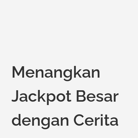
Menangkan
Jackpot Besar
dengan Cerita