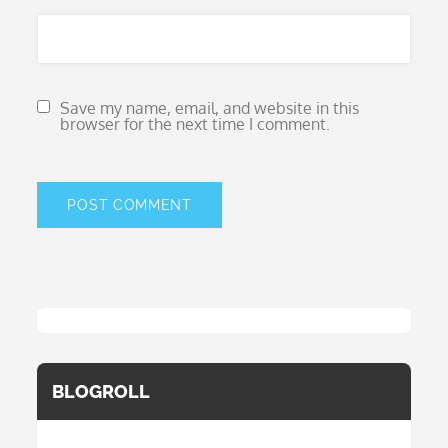
Save my name, email, and website in this
browser for the next time I comment.
BLOGROLL