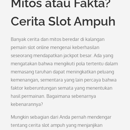
Mitos atau Fakta?
Cerita Slot Ampuh
Banyak cerita dan mitos beredar di kalangan
pemain slot online mengenai keberhasilan
seseorang mendapatkan jackpot besar. Ada yang
mengatakan bahwa mengikuti pola tertentu dalam
memasang taruhan dapat meningkatkan peluang
kemenangan, sementara yang lain percaya bahwa
faktor keberuntungan semata yang menentukan
hasil permainan. Bagaimana sebenarnya
kebenarannya?
Mungkin sebagian dari Anda pernah mendengar
tentang cerita slot ampuh yang menjanjikan