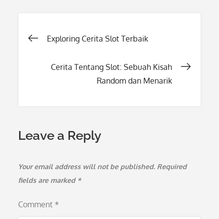
Post
Exploring Cerita Slot Terbaik
navigation
Cerita Tentang Slot: Sebuah Kisah
Random dan Menarik
Leave a Reply
Your email address will not be published.
Required
fields are marked
*
Comment
*