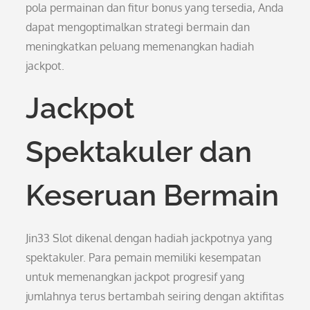
pola permainan dan fitur bonus yang tersedia, Anda
dapat mengoptimalkan strategi bermain dan
meningkatkan peluang memenangkan hadiah
jackpot.
Jackpot
Spektakuler dan
Keseruan Bermain
Jin33 Slot dikenal dengan hadiah jackpotnya yang
spektakuler. Para pemain memiliki kesempatan
untuk memenangkan jackpot progresif yang
jumlahnya terus bertambah seiring dengan aktifitas