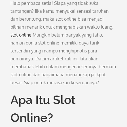
Halo pembaca setia! Siapa yang tidak suka
tantangan? Jika kamu menyukai sensasi taruhan
dan beruntung, maka slot online bisa menjadi
pilihan menarik untuk menghabiskan waktu luang.
slot online
Mungkin belum banyak yang tahu,
namun dunia slot online memiliki daya tarik
tersendiri yang mampu menghipnotis para
pemainnya. Dalam artikel kali ini, kita akan
membahas lebih dalam mengenai serunya bermain
slot online dan bagaimana menangkap jackpot
besar. Siap untuk merasakan keseruannya?
Apa Itu Slot
Online?