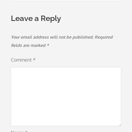
Leave a Reply
Your email address will not be published.
Required
fields are marked
*
Comment
*