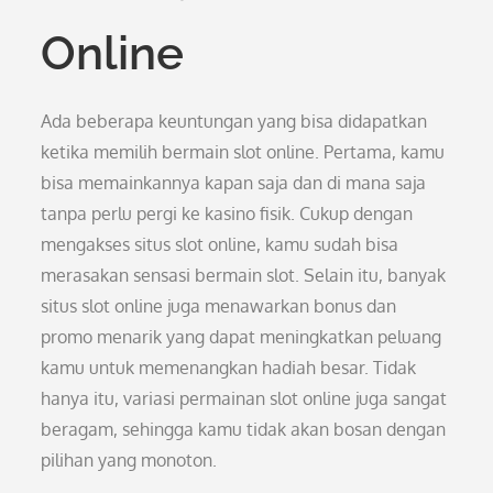
Online
Ada beberapa keuntungan yang bisa didapatkan
ketika memilih bermain slot online. Pertama, kamu
bisa memainkannya kapan saja dan di mana saja
tanpa perlu pergi ke kasino fisik. Cukup dengan
mengakses situs slot online, kamu sudah bisa
merasakan sensasi bermain slot. Selain itu, banyak
situs slot online juga menawarkan bonus dan
promo menarik yang dapat meningkatkan peluang
kamu untuk memenangkan hadiah besar. Tidak
hanya itu, variasi permainan slot online juga sangat
beragam, sehingga kamu tidak akan bosan dengan
pilihan yang monoton.