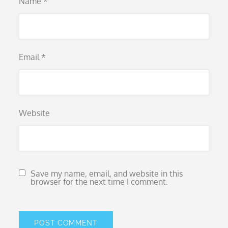
Name
*
Email
*
Website
Save my name, email, and website in this
browser for the next time I comment.