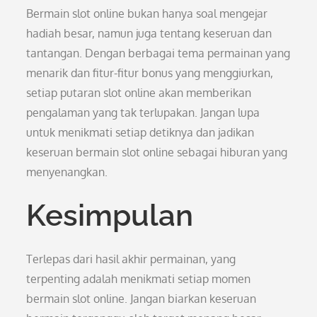
Bermain slot online bukan hanya soal mengejar
hadiah besar, namun juga tentang keseruan dan
tantangan. Dengan berbagai tema permainan yang
menarik dan fitur-fitur bonus yang menggiurkan,
setiap putaran slot online akan memberikan
pengalaman yang tak terlupakan. Jangan lupa
untuk menikmati setiap detiknya dan jadikan
keseruan bermain slot online sebagai hiburan yang
menyenangkan.
Kesimpulan
Terlepas dari hasil akhir permainan, yang
terpenting adalah menikmati setiap momen
bermain slot online. Jangan biarkan keseruan