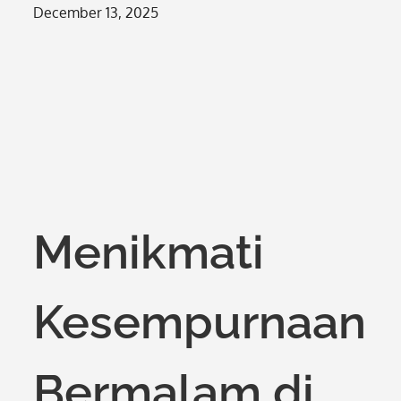
Posted
December 13, 2025
on
Menikmati
Kesempurnaan
Bermalam di