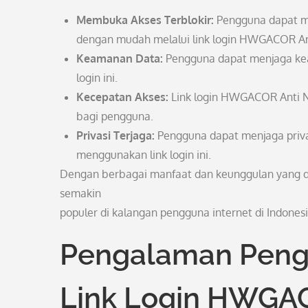
Membuka Akses Terblokir:
Pengguna dapat me
dengan mudah melalui link login HWGACOR An
Keamanan Data:
Pengguna dapat menjaga kea
login ini.
Kecepatan Akses:
Link login HWGACOR Anti N
bagi pengguna.
Privasi Terjaga:
Pengguna dapat menjaga privas
menggunakan link login ini.
Dengan berbagai manfaat dan keunggulan yang di
semakin
populer di kalangan pengguna internet di Indonesi
Pengalaman Pen
Link Login HWGA