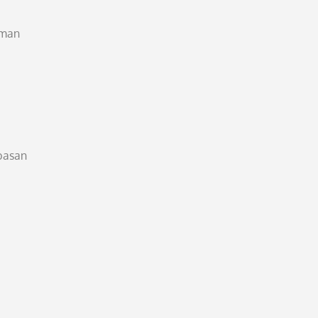
aman
basan