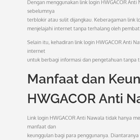
Dengan menggunakan link login HWGACOR Anti N
sebelumnya
terblokir atau sulit dijangkau. Keberagaman link
menjelajahi internet tanpa terhalang oleh pemba
Selain itu, kehadiran link login HWGACOR Anti 
internet
untuk berbagi informasi dan pengetahuan tanpa t
Manfaat dan Keun
HWGACOR Anti N
Link login HWGACOR Anti Nawala tidak hanya m
manfaat dan
keunggulan bagi para penggunanya. Diantaranya 