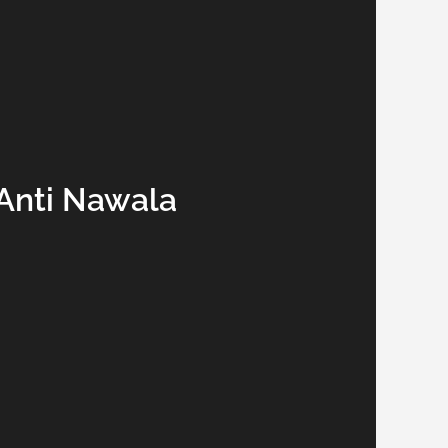
Anti Nawala