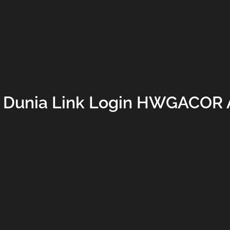
i Dunia Link Login HWGACOR 