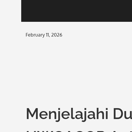
Posted
February 11, 2026
on
Menjelajahi Du