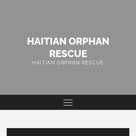
Skip
to
content
HAITIAN ORPHAN
RESCUE
HAITIAN ORPHAN RESCUE