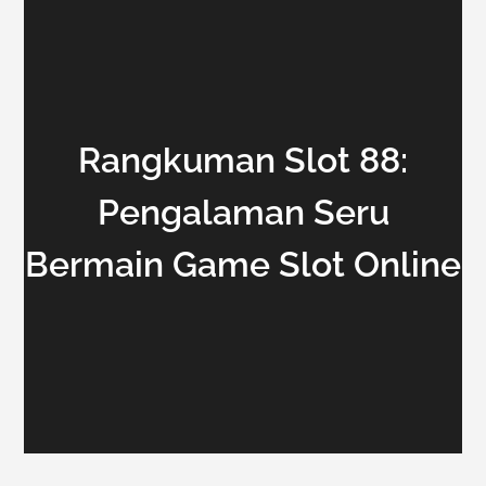
Rangkuman Slot 88:
Pengalaman Seru
Bermain Game Slot Online