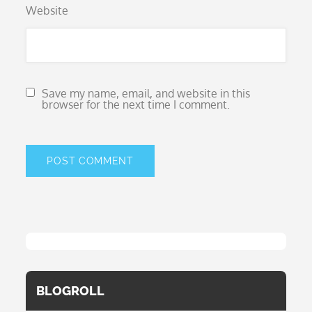
Website
Save my name, email, and website in this
browser for the next time I comment.
BLOGROLL