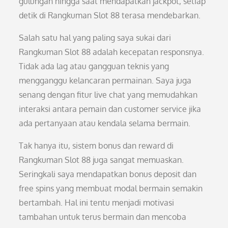
gulungan hingga saat mendapatkan jackpot, setiap
detik di Rangkuman Slot 88 terasa mendebarkan.
Salah satu hal yang paling saya sukai dari
Rangkuman Slot 88 adalah kecepatan responsnya.
Tidak ada lag atau gangguan teknis yang
mengganggu kelancaran permainan. Saya juga
senang dengan fitur live chat yang memudahkan
interaksi antara pemain dan customer service jika
ada pertanyaan atau kendala selama bermain.
Tak hanya itu, sistem bonus dan reward di
Rangkuman Slot 88 juga sangat memuaskan.
Seringkali saya mendapatkan bonus deposit dan
free spins yang membuat modal bermain semakin
bertambah. Hal ini tentu menjadi motivasi
tambahan untuk terus bermain dan mencoba