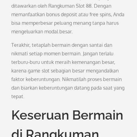
ditawarkan oleh Rangkuman Slot 88. Dengan
memanfaatkan bonus deposit atau free spins, Anda
bisa memperbesar peluang menang tanpa harus
mengeluarkan modal besar.
Terakhir, tetaplah bermain dengan santai dan
nikmati setiap momen bermain. Jangan terlalu
terburu-buru untuk meraih kemenangan besar,
karena game slot sebagian besar mengandalkan
faktor keberuntungan. Nikmatilah proses bermain
dan biarkan keberuntungan datang pada saat yang
tepat.
Keseruan Bermain
di Rangkuman