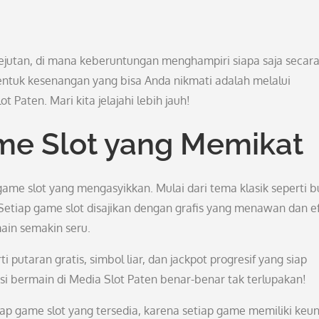
jutan, di mana keberuntungan menghampiri siapa saja secara
entuk kesenangan yang bisa Anda nikmati adalah melalui
Paten. Mari kita jelajahi lebih jauh!
e Slot yang Memikat
e slot yang mengasyikkan. Mulai dari tema klasik seperti b
tiap game slot disajikan dengan grafis yang menawan dan e
in semakin seru.
ti putaran gratis, simbol liar, dan jackpot progresif yang siap
bermain di Media Slot Paten benar-benar tak terlupakan!
p game slot yang tersedia, karena setiap game memiliki keu