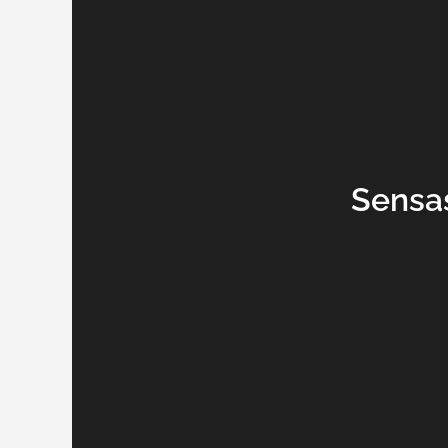
Sensas