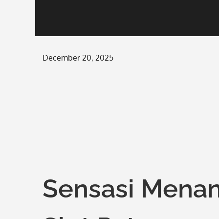
Posted
December 20, 2025
on
Sensasi Menan