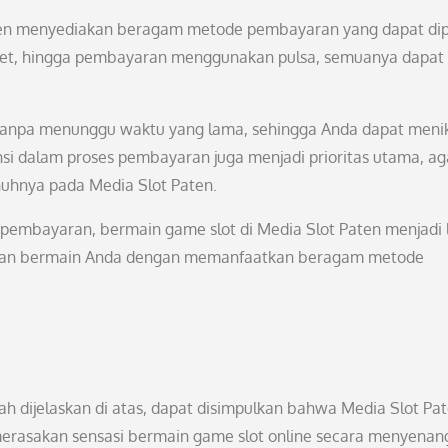
en menyediakan beragam metode pembayaran yang dapat dipi
allet, hingga pembayaran menggunakan pulsa, semuanya dapat
tanpa menunggu waktu yang lama, sehingga Anda dapat meni
si dalam proses pembayaran juga menjadi prioritas utama, ag
uhnya pada Media Slot Paten.
embayaran, bermain game slot di Media Slot Paten menjadi 
aman bermain Anda dengan memanfaatkan beragam metode
h dijelaskan di atas, dapat disimpulkan bahwa Media Slot Pa
 merasakan sensasi bermain game slot online secara menyena