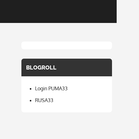
BLOGROLL
Login PUMA33
RUSA33