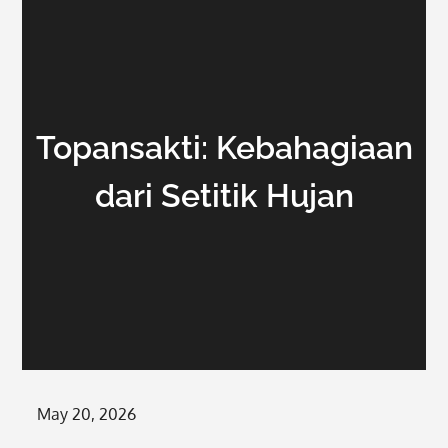
Topansakti: Kebahagiaan
dari Setitik Hujan
Posted
May 20, 2026
on