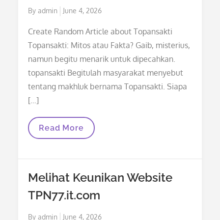
Posted
By
admin
June 4, 2026
on
Create Random Article about Topansakti
Topansakti: Mitos atau Fakta? Gaib, misterius,
namun begitu menarik untuk dipecahkan.
topansakti Begitulah masyarakat menyebut
tentang makhluk bernama Topansakti. Siapa
[…]
Topansakti:
Read More
Mitos
Atau
Fakta?
Melihat Keunikan Website
TPN77.it.com
Posted
By
admin
June 4, 2026