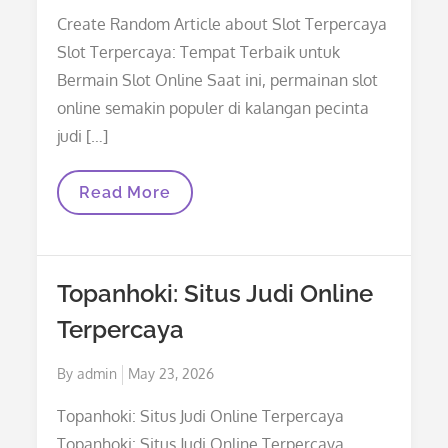
on
Create Random Article about Slot Terpercaya
Slot Terpercaya: Tempat Terbaik untuk
Bermain Slot Online Saat ini, permainan slot
online semakin populer di kalangan pecinta
judi […]
Slot
Read More
Terpercaya:
Tempat
Terbaik
Untuk
Bermain
Topanhoki: Situs Judi Online
Slot
Online
Terpercaya
Posted
By
admin
May 23, 2026
on
Topanhoki: Situs Judi Online Terpercaya
Topanhoki: Situs Judi Online Terpercaya