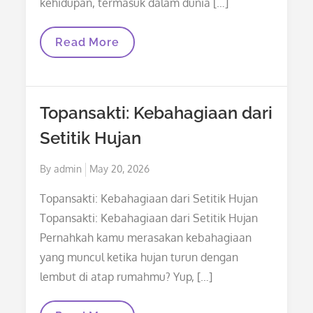
kehidupan, termasuk dalam dunia […]
Mengenal
Read More
Lebih
Jauh
Tentang
DenseBrain
Topansakti: Kebahagiaan dari
Setitik Hujan
Posted
By
admin
May 20, 2026
on
Topansakti: Kebahagiaan dari Setitik Hujan
Topansakti: Kebahagiaan dari Setitik Hujan
Pernahkah kamu merasakan kebahagiaan
yang muncul ketika hujan turun dengan
lembut di atap rumahmu? Yup, […]