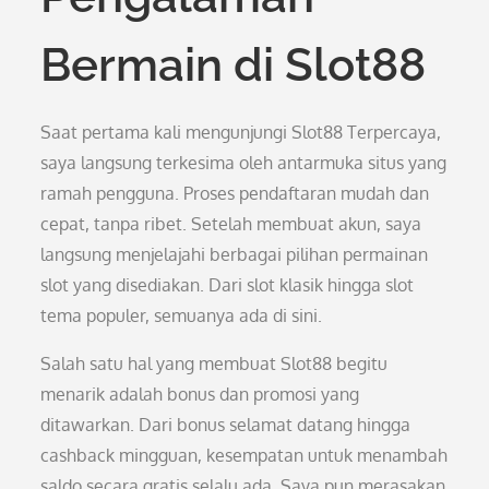
Bermain di Slot88
Saat pertama kali mengunjungi Slot88 Terpercaya,
saya langsung terkesima oleh antarmuka situs yang
ramah pengguna. Proses pendaftaran mudah dan
cepat, tanpa ribet. Setelah membuat akun, saya
langsung menjelajahi berbagai pilihan permainan
slot yang disediakan. Dari slot klasik hingga slot
tema populer, semuanya ada di sini.
Salah satu hal yang membuat Slot88 begitu
menarik adalah bonus dan promosi yang
ditawarkan. Dari bonus selamat datang hingga
cashback mingguan, kesempatan untuk menambah
saldo secara gratis selalu ada. Saya pun merasakan