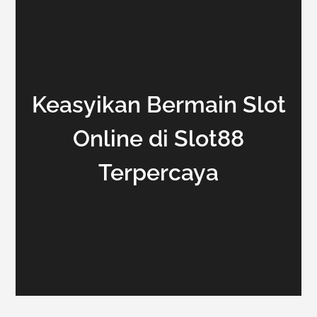
Keasyikan Bermain Slot
Online di Slot88
Terpercaya