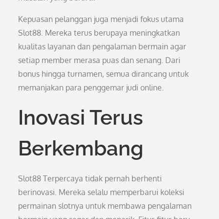
Kepuasan pelanggan juga menjadi fokus utama
Slot88. Mereka terus berupaya meningkatkan
kualitas layanan dan pengalaman bermain agar
setiap member merasa puas dan senang. Dari
bonus hingga turnamen, semua dirancang untuk
memanjakan para penggemar judi online.
Inovasi Terus
Berkembang
Slot88 Terpercaya tidak pernah berhenti
berinovasi. Mereka selalu memperbarui koleksi
permainan slotnya untuk membawa pengalaman