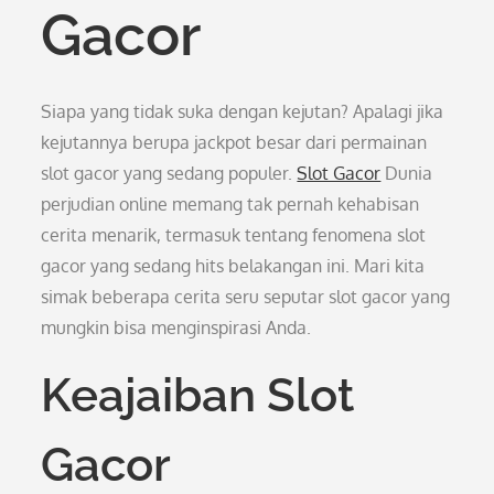
Gacor
Siapa yang tidak suka dengan kejutan? Apalagi jika
kejutannya berupa jackpot besar dari permainan
slot gacor yang sedang populer.
Slot Gacor
Dunia
perjudian online memang tak pernah kehabisan
cerita menarik, termasuk tentang fenomena slot
gacor yang sedang hits belakangan ini. Mari kita
simak beberapa cerita seru seputar slot gacor yang
mungkin bisa menginspirasi Anda.
Keajaiban Slot
Gacor