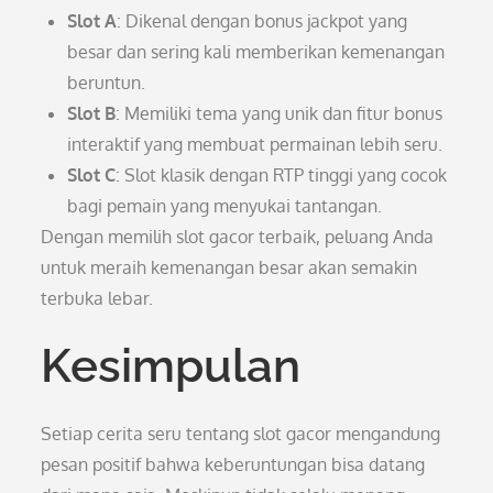
Slot A
: Dikenal dengan bonus jackpot yang
besar dan sering kali memberikan kemenangan
beruntun.
Slot B
: Memiliki tema yang unik dan fitur bonus
interaktif yang membuat permainan lebih seru.
Slot C
: Slot klasik dengan RTP tinggi yang cocok
bagi pemain yang menyukai tantangan.
Dengan memilih slot gacor terbaik, peluang Anda
untuk meraih kemenangan besar akan semakin
terbuka lebar.
Kesimpulan
Setiap cerita seru tentang slot gacor mengandung
pesan positif bahwa keberuntungan bisa datang