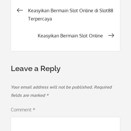
Post
Keasyikan Bermain Slot Online di Slot88
Terpercaya
navigation
Keasyikan Bermain Slot Online
Leave a Reply
Your email address will not be published.
Required
fields are marked
*
Comment
*