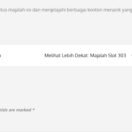
tus majalah ini dan menjelajahi berbagai konten menarik yan
n
Melihat Lebih Dekat: Majalah Slot 303
ields are marked
*