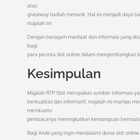
atau
giveaway hadiah menarik. Hal ini menjadi daya t
majalah ini.
Dengan beragam manfaat dan informasi yang disa
bagi
para pecinta slot online dalam mengembangkan
Kesimpulan
Majalah RTP Slot merupakan sumber informasi yang
berkualitas dan informatif, majalah ini mampu m
membantu
pembacanya meningkatkan kemampuan bermain
Bagi Anda yang ingin mendalami dunia slot online