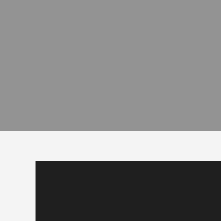
Skip
to
content