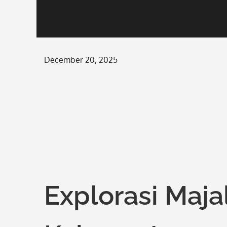
Posted
December 20, 2025
on
Explorasi Maja