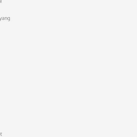
i
 yang
t