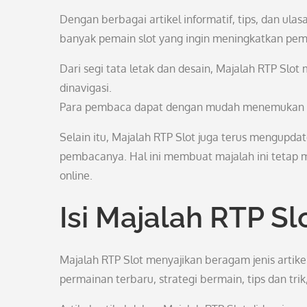
Dengan berbagai artikel informatif, tips, dan ula
banyak pemain slot yang ingin meningkatkan pe
Dari segi tata letak dan desain, Majalah RTP S
dinavigasi.
Para pembaca dapat dengan mudah menemukan arti
Selain itu, Majalah RTP Slot juga terus mengupda
pembacanya. Hal ini membuat majalah ini tetap 
online.
Isi Majalah RTP Sl
Majalah RTP Slot menyajikan beragam jenis artikel
permainan terbaru, strategi bermain, tips dan trik,