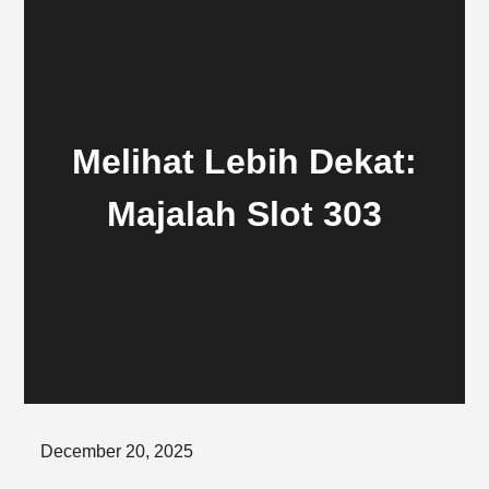
Melihat Lebih Dekat:
Majalah Slot 303
Posted
December 20, 2025
on