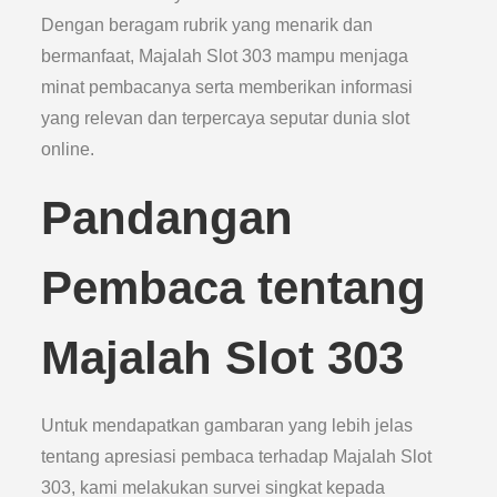
Dengan beragam rubrik yang menarik dan
bermanfaat, Majalah Slot 303 mampu menjaga
minat pembacanya serta memberikan informasi
yang relevan dan terpercaya seputar dunia slot
online.
Pandangan
Pembaca tentang
Majalah Slot 303
Untuk mendapatkan gambaran yang lebih jelas
tentang apresiasi pembaca terhadap Majalah Slot
303, kami melakukan survei singkat kepada