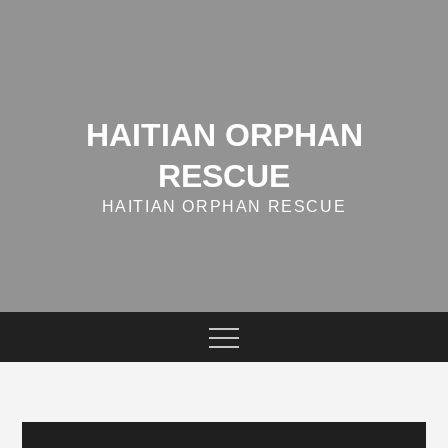
Skip
to
content
HAITIAN ORPHAN
RESCUE
HAITIAN ORPHAN RESCUE